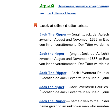
Игры ⚽
Поможем решить контрольну
Jack Russell terrier
Look at other dictionaries:
Jack The Ripper
— (engl.: „Jack, der Aufsch
zwischen August und November 1888 im East 
von ihnen verstümmelte. Der Täter wurde
Jack the ripper
— (engl.: „Jack, der Aufschl
zwischen August und November 1888 im East 
von ihnen verstümmelte. Der Täter wurde
Jack The Ripper
— Jack l éventreur Pour le
Évocation de Jack l éventreur en une du jou
Jack the ripper
— Jack l éventreur Pour les 
Évocation de Jack l éventreur en une du jou
Jack the Ripper
— name given to the unidenti
name given to an unknown man who murdered 