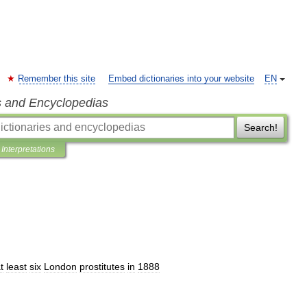
Remember this site
Embed dictionaries into your website
EN
s and Encyclopedias
Search!
Interpretations
t
least
six
London
prostitutes
in
1888