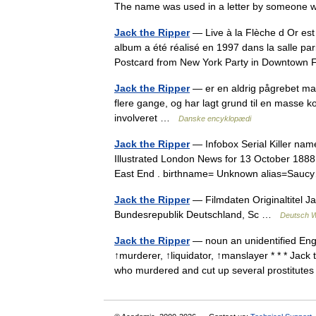
The name was used in a letter by someo
Jack the Ripper
— Live à la Flèche d Or est
album a été réalisé en 1997 dans la salle pa
Postcard from New York Party in Downto
Jack the Ripper
— er en aldrig pågrebet mas
flere gange, og har lagt grund til en masse 
involveret …
Danske encyklopædi
Jack the Ripper
— Infobox Serial Killer nam
Illustrated London News for 13 October 1888 
East End . birthname= Unknown alias=Sa
Jack the Ripper
— Filmdaten Originaltitel 
Bundesrepublik Deutschland, Sc …
Deutsch W
Jack the Ripper
— noun an unidentified Engl
↑murderer, ↑liquidator, ↑manslayer * * * Jac
who murdered and cut up several prostitu