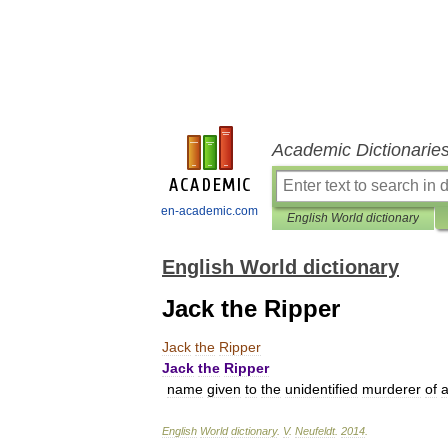
Academic Dictionarie
en-academic.com
English World dictionary
English World dictionary
Jack the Ripper
Jack
the
Ripper
Jack
the
Ripper
name
given
to
the
unidentified
murderer
of
a
English
World
dictionary
.
V
.
Neufeldt
.
2014
.