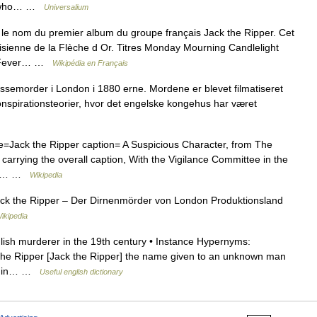
ne who… …
Universalium
 le nom du premier album du groupe français Jack the Ripper. Cet
risienne de la Flèche d Or. Titres Monday Mourning Candlelight
wn Fever… …
Wikipédia en Français
semorder i London i 1880 erne. Mordene er blevet filmatiseret
konspirationsteorier, hvor det engelske kongehus har været
e=Jack the Ripper caption= A Suspicious Character, from The
carrying the overall caption, With the Vigilance Committee in the
ucy… …
Wikipedia
Jack the Ripper – Der Dirnenmörder von London Produktionsland
ikipedia
ish murderer in the 19th century • Instance Hypernyms:
k the Ripper [Jack the Ripper] the name given to an unknown man
tes in… …
Useful english dictionary