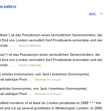
ю работу
jack-
litzer“) ist das Pseudonym eines vermutlichen Serienmörders, der
End von London vermutlich fünf Prostituierte ermordete und vier
 niemals… …
Deutsch Wikipedia
itzer“) ist das Pseudonym eines vermutlichen Serienmörders, der
End von London vermutlich fünf Prostituierte ermordete und vier
 niemals… …
Deutsch Wikipedia
s articles homonymes, voir Jack l éventreur (homonymie).
rnal satirique Puck …
Wikipédia en Français
articles homonymes, voir Jack l éventreur (homonymie).
rnal satirique Puck …
Wikipédia en Français
fied murderer of at least six London prostitutes in 1888 * * * the
and cut up several prostitutes in Whitechapel, London, in 1888.